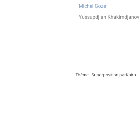
Michel Goze
Yussupdjian Khakimdjanov
Thème : Superposition par
Kaira
.